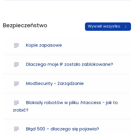
Bezpieczeństwo
Wywietl wszystko
chevron_right
subject
Kopie zapasowe
subject
Dlaczego moje IP zostało zablokowane?
subject
ModSecurity - Zarządzanie
subject
Blokady robotów w pliku .htaccess - jak to
zrobić?
subject
Błąd 500 – dlaczego się pojawia?