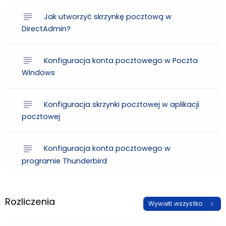
subject
Jak utworzyć skrzynkę pocztową w
DirectAdmin?
subject
Konfiguracja konta pocztowego w Poczta
Windows
subject
Konfiguracja skrzynki pocztowej w aplikacji
pocztowej
subject
Konfiguracja konta pocztowego w
programie Thunderbird
Rozliczenia
Wywietl wszystko
chevron_right