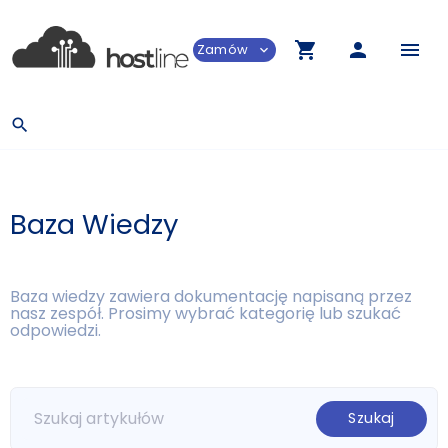
shopping_cart
person
menu
Zamów
expand_more
search
Baza Wiedzy
Baza wiedzy zawiera dokumentację napisaną przez
nasz zespół. Prosimy wybrać kategorię lub szukać
odpowiedzi.
Szukaj