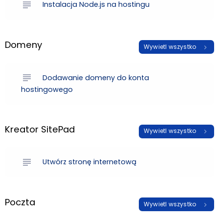
subject
Instalacja Node.js na hostingu
Domeny
Wywietl wszystko
chevron_right
subject
Dodawanie domeny do konta
hostingowego
Kreator SitePad
Wywietl wszystko
chevron_right
subject
Utwórz stronę internetową
Poczta
Wywietl wszystko
chevron_right