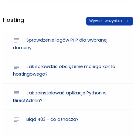
Hosting
Wywietl wszystko
chevron_right
subject
Sprawdzenie logów PHP dla wybranej
domeny
subject
Jak sprawdzić obciążenie mojego konta
hostingowego?
subject
Jak zainstalować aplikację Python w
DirectAdmin?
subject
Błąd 403 - co oznacza?